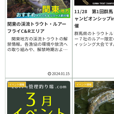
11/28 第1回群
ャンピオンシップi
関東の渓流トラウト・ルアー
催
フライC&Rエリア
群馬県のトラウトル
関東地方の渓流トラウトの解
ー７社のルアー限定
禁情報。各漁協の環境や放流へ
ィッシング大会です
の取り組みや、解禁時期および
となります。
必要な服装・装備などを掲載し
東
ています。
2024.01.15
イベント情報
イベント情報