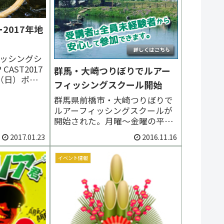
2017年地
ィッシングシ
CAST2017
群馬・大崎つりぼりでルアー
9（日）ポー
フィッシングスクール開始
古屋市国際
群馬県前橋市・大崎つりぼりで
55-0848
ルアーフィッシングスクールが
頭二丁目2番
開始された。月曜～金曜の平日
ングショー
10時～17時に通年で開催され
・19（日）
2017.01.23
2016.11.16
る。時間はワンレッスン90分な
ので空いた時間に１名から参加
イベント情報
できるのが魅力。対象となるの
は、全く釣りをした事がない初
心者（初級ABクラス）と経験は
あるけどもう少し上達し...