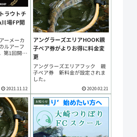
馬トラウトチ
n川場FP開
アングラーズエリアHOOK親
アーメーカ
のルアーフ
子ペア券がよりお得に料金変
。第1回開催
更
アングラーズエリアフック 親
子ペア券 新料金が設定されま
した。
2021.11.12
2020.02.21
お知らせ