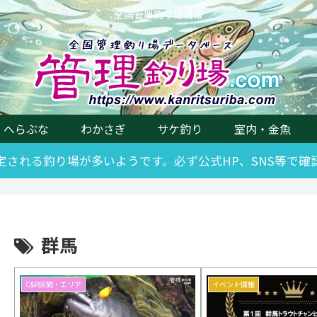
全国管理釣り場情報
へらぶな
わかさぎ
サケ釣り
室内・金魚
改定される釣り場が多いようです。必ず公式HP、SNS等で
群馬
C&R区間・エリア
イベント情報