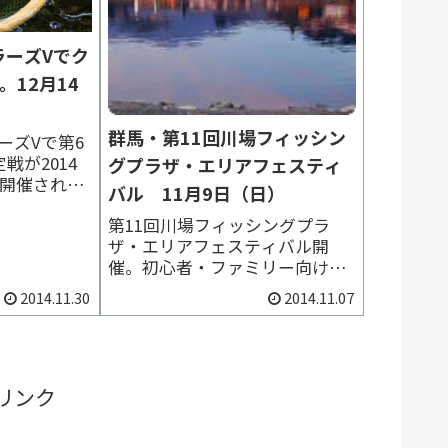
ラーズVでク
。12月14
群馬・第11回川場フィッシン
ーズVで第6
戦が2014
グプラザ・エリアフェスティ
に開催され
バル 11月9日（日）
ランクの代
第11回川場フィッシングプラ
ラピー」シ
ザ・エリアフェスティバル開
トルに
催。初心者・ファミリー向けの
、「エアブロ
イベント。もちろんベテランも
」、「エア
2014.11.30
2014.11.07
参加可です。各メーカーのスプ
可能とな
ーンを自分でペイントして釣り
開が...
をしよう!!メーカーブースで、
レンタルタックル無料貸出有開
催日時：2014年11月9日（日）
リンク
8：00～16：00ま...