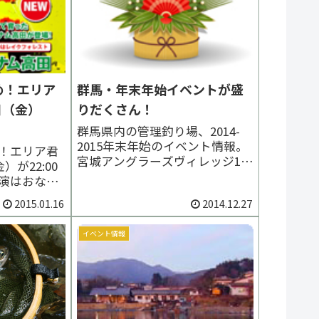
め！エリア
群馬・年末年始イベントが盛
日（金）
りだくさん！
群馬県内の管理釣り場、2014-
2015年末年始のイベント情報。
！エリア君
宮城アングラーズヴィレッジ12
）が22:00
月27日（土）～1月4日（日）営
演はおなじ
業イワナ、銀鮭集中放流。タグ
田能史。今
2015.01.16
2014.12.27
フィッシュ、トン汁サービス、
フォレスト
ジュニアルアー福袋。おくとね
を魅せるの
フィッシングパーク12月27日
イベント情報
進め！エリ
（土）～1月4日（日）営業怒涛
の19魚種...