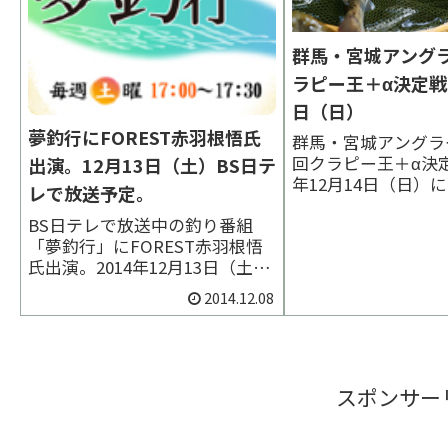
群馬・宮城アング
ラピー王＋α決定戦
日（日）
夢釣行にFOREST赤羽根悟氏
群馬・宮城アングラ
回クラピー王＋α決定
出演。12月13日（土）BS日テ
年12月14日（日）
レで放送予定。
る。今やトラウトク
BS日テレで放送中の釣り番組
名詞ともなった「ク
「夢釣行」にFOREST赤羽根悟
リーズ。今年はタイ
氏出演。2014年12月13日（土）
「+α」が追加され
17:00~放送予定。群馬県前橋市
ー」、「エアビート
2014.12.08
の「群馬フィッシングセンター
ーペレット」も使用
中之沢」を舞台にエリアフィッ
り、より一層面白い展
シングの魅力である「魚との知
恵比べ」をメインに紹介する内
容とのこと。放送予定日：2014
スポンサー
年12...