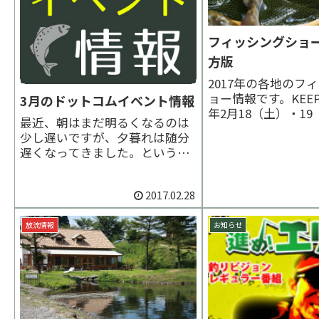
フィッシングショー
方版
2017年の各地のフ
ョー情報です。KEEP 
3月のドットコムイベント情報
年2月18（土）・1
最近、朝はまだ明るくなるのは
トメッセなごや（名
少し遅いですが、夕暮れは随分
展示場）第3展示館〒4
遅くなってきました。という事
名古屋市港区金城ふ
で2017年3月に企画されている
地にいがたフィッシ
管理釣り場ドットコム主催イベ
2017年2月18（土）
2017.02.28
ント予定です。エリアトーナメ
朱鷲メッセ・新潟...
ント2017第3戦・アングラーズ
エリアフック大会開催日：3月5
放流情報
お知らせ
日（日） 場所：アングラーズ
エリアフック（群馬...