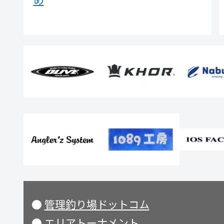
●
管理釣り場ドットコム
●
エリアトーナメント