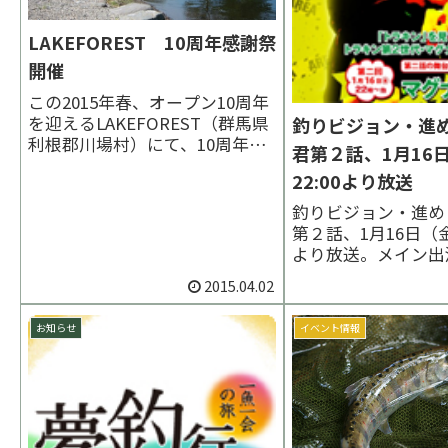
LAKEFOREST 10周年感謝祭
開催
この2015年春、オープン10周年
を迎えるLAKEFOREST（群馬県
釣りビジョン・進
利根郡川場村）にて、10周年感
君第２話、1月16
謝祭開催が開催されます。期
22:00より放送
間 2015/4/4(土)～4/12(日)期間
中の放流は土日各500kg、平日
釣りビジョン・進め
も200kg、合計3トンという大規
第２話、1月16日（金
模なものになるとのこと。イベ
より放送。メイン出
ント初日となる...
みトーナメンター高
2015.04.02
回は群馬県・レイク
を舞台にどんな釣り
お知らせ
イベント情報
かが期待される！？
ア君放送時間帯