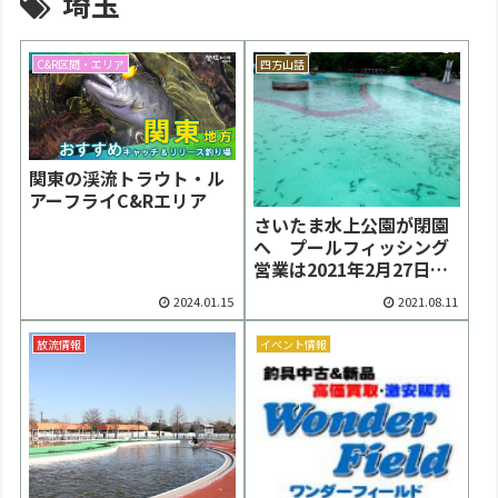
埼玉
C&R区間・エリア
四方山話
関東の渓流トラウト・ル
アーフライC&Rエリア
さいたま水上公園が閉園
へ プールフィッシング
営業は2021年2月27日ま
で
2024.01.15
2021.08.11
放流情報
イベント情報