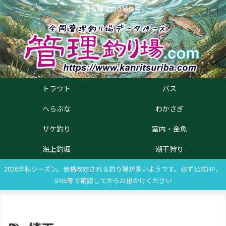
全国管理釣り場情報
トラウト
バス
へらぶな
わかさぎ
サケ釣り
室内・金魚
海上釣堀
潮干狩り
2026年秋シーズン。価格改定される釣り場が多いようです。必ず公式HP、
SNS等で確認してからお出かけください