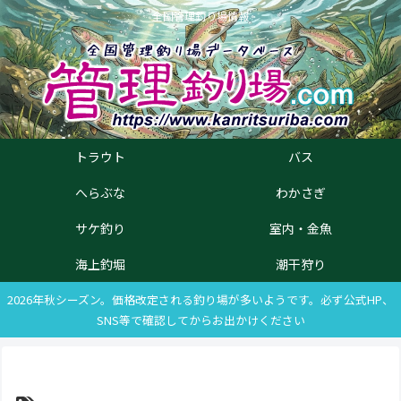
全国管理釣り場情報
トラウト
バス
へらぶな
わかさぎ
サケ釣り
室内・金魚
海上釣堀
潮干狩り
2026年秋シーズン。価格改定される釣り場が多いようです。必ず公式HP、
SNS等で確認してからお出かけください