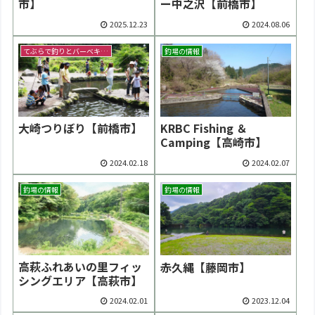
市】
ー中之沢【前橋市】
2025.12.23
2024.08.06
てぶらで釣りとバーベキュー
釣場の情報
大崎つりぼり【前橋市】
KRBC Fishing ＆
Camping【高崎市】
2024.02.18
2024.02.07
釣場の情報
釣場の情報
高萩ふれあいの里フィッ
赤久縄【藤岡市】
シングエリア【高萩市】
2024.02.01
2023.12.04