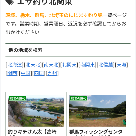
エサ釣り北関東
茨城、栃木、群馬、北埼玉のにじます釣り堀
一覧ページ
です。営業時期、営業曜日、近況を必ず確認してからお
出かけください。
他の地域を検索
[
北海道
][
北東北
][
南東北
][
北関東
][
南関東
][
北信越
][
東海
]
[
関西
][
中国
][
四国
][
九州
]
釣場の情報
釣場の情報
釣りキチけん太【高崎
群馬フィッシングセンタ