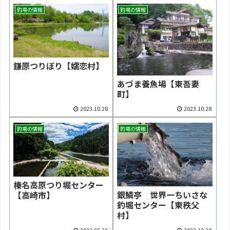
釣場の情報
釣場の情報
鎌原つりぼり【嬬恋村】
あづま養魚場【東吾妻
町】
2023.10.28
2023.10.28
釣場の情報
釣場の情報
榛名高原つり堀センター
銀鱗亭 世界一ちいさな
【高崎市】
釣堀センター【東秩父
村】
2023.05.22
2022.10.28