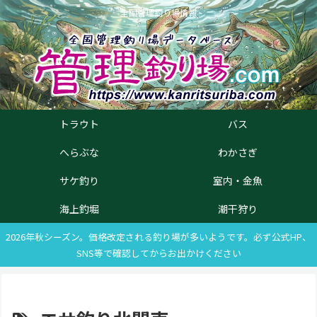
全国管理釣り場情報
トラウト
バス
へらぶな
わかさぎ
サケ釣り
室内・金魚
海上釣堀
潮干狩り
2026年秋シーズン。価格改定される釣り場が多いようです。必ず公式HP、
SNS等で確認してからお出かけください