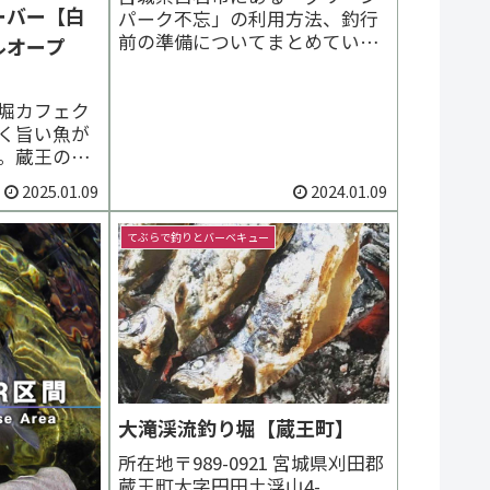
ーバー【白
パーク不忘」の利用方法、釣行
前の準備についてまとめていま
ルオープ
す。ニジマスなど渓流魚を対象
とした管理釣り場。初級者～上
級者向け。キャンプ場併設。通
堀カフェク
年営業。
く旨い魚が
。蔵王の湧
節を問わず
2025.01.09
2024.01.09
。いつ訪れて
期待できる
てぶらで釣りとバーベキュー
スエサ釣り
釣れます。
アップデート
氷、...
大滝渓流釣り堀【蔵王町】
所在地〒989-0921 宮城県刈田郡
蔵王町大字円田土浮山4-