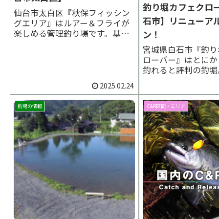
釣り堀カフェクロ
仙台市太白区『秋保フィッシン
石市】リニューア
グエリア』はルアー＆フライが
楽しめる管理釣り場です。基本
ン！
情報【営業期間】通年営業【営
宮城県白石市『釣り
業時間】7:00～日没まで（季節
ローバー』はとにか
変動あり）【定休日 】期間内
釣れると評判の釣堀
無休【臨時休業】悪天候時に休
水を利用しており季
業の場合あり（公式SNSを参
2025.02.24
水温が11度で安定
照）【釣 方】ルアー＆フラ
も好活性の渓流魚が
イ、夏季つかみどり【釣場...
釣場の情報
C&R区間・エリア
釣り場です。ニジマ
は子供でもたくさん
手ぶらでもOK！【
情報】蔵王天然水かき