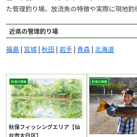
た管理釣り場。放流魚の特徴や実際に現地釣
近県の管理釣り場
福島
|
宮城
|
秋田
|
岩手
|
青森
|
北海道
釣場の情報
釣場の情報
秋保フィッシングエリア【仙
台市太白区】