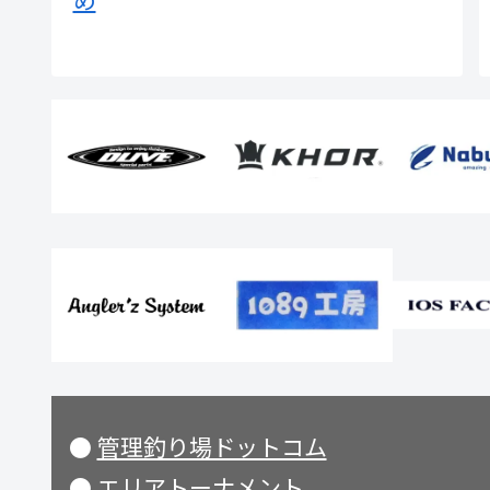
●
管理釣り場ドットコム
●
エリアトーナメント