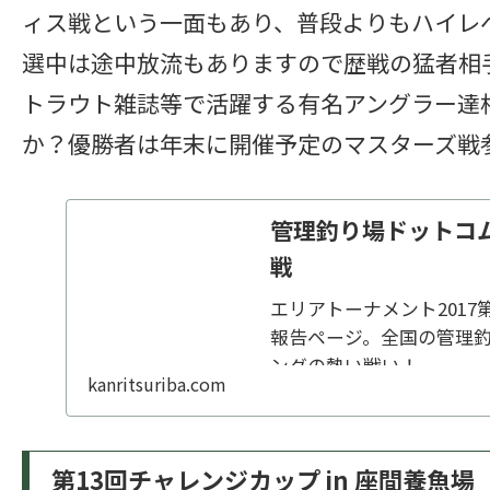
ィス戦という一面もあり、普段よりもハイレ
選中は途中放流もありますので歴戦の猛者相
トラウト雑誌等で活躍する有名アングラー達
か？優勝者は年末に開催予定のマスターズ戦
管理釣り場ドットコム
戦
エリアトーナメント201
報告ページ。全国の管理
ングの熱い戦い！
kanritsuriba.com
第13回チャレンジカップ in 座間養魚場