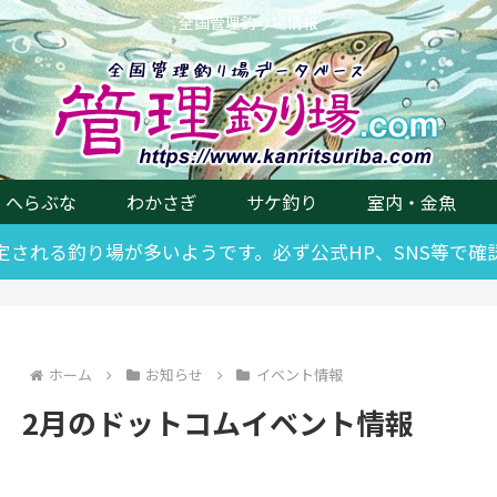
全国管理釣り場情報
へらぶな
わかさぎ
サケ釣り
室内・金魚
改定される釣り場が多いようです。必ず公式HP、SNS等で
ホーム
お知らせ
イベント情報
2月のドットコムイベント情報