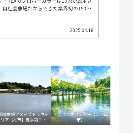
始。FREAのプロパーカラーは10色が設定さ
 自社養魚場だからできた業界初の150回
での実釣テスト。春～秋の雌ニジマス個体
2025.04.18
間養魚場アメイズトラウト
上浜つり堀センター【にかほ
エリア【柏市】夏季釣り場
市】
/17より新装オープン！ト
ラウト通年営業化へ