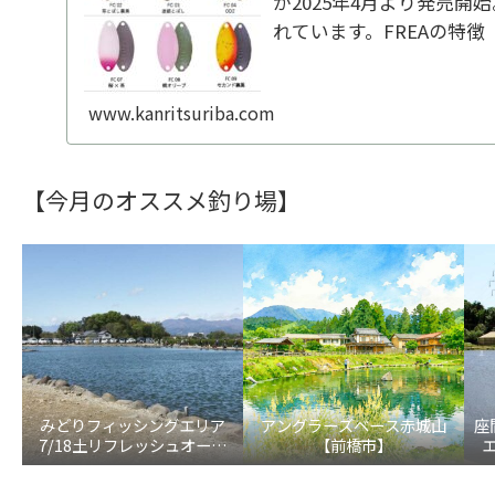
が2025年4月より発売開
れています。FREAの特徴
以上にも及ぶ全雌選抜池
群にもっとも反応が良か...
www.kanritsuriba.com
【今月のオススメ釣り場】
みどりフィッシングエリア
アングラーズベース赤城山
座
7/18土リフレッシュオープ
【前橋市】
ン！【大田原市】
5