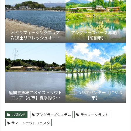
みどりフィッシングエリア
アングラーズベース赤城山
7/18土リフレッシュオープ
【前橋市】
ン！【大田原市】
座間養魚場アメイズトラウト
上浜つり堀センター【にかほ
エリア【柏市】夏季釣り場
市】
5/17より新装オープン！トラ
ウト通年営業化へ
お知らせ
アングラーズシステム
ラッキークラフト
サマートラウトフェスタ