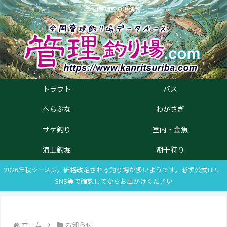
全国管理釣り場情報
トラウト
バス
へらぶな
わかさぎ
サケ釣り
室内・金魚
海上釣堀
潮干狩り
2026年秋シーズン。価格改定される釣り場が多いようです。必ず公式HP、
SNS等で確認してからお出かけください
ホーム
お知らせ