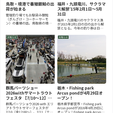
鳥取・境港で養殖銀鮭の出
福井・九頭竜川、サクラマ
荷が始まる
ス解禁’15年2月1日～5月
31日
管理釣り場でもお馴染み銀鮭
（ぎんざけ・コーホーサーモ
福井・九頭竜川のサクラマス漁
ン）の養殖の話。鳥取県の境港
が2015年2月1日の日の出から解
で養殖銀鮭の出荷が始まってい
禁となる。今年の釣り券は日釣
る。銀鮭といえば宮城県女川で
り券が1500円、年券6000円、近
養殖していた事は昔からの管理
隣の釣り具店などで購入でき
お知らせ
お知らせ
釣り場ファンの方なら、なんと
る。漁期は5月31日まで。解禁日
なく聞いたことがあるという方
の２月１日は体長約64.7ｃｍ、
も多いだろう。しかし2011年東
2.75㎏などが上がり、まずまずの
日本大震...
スタートと...
群馬パーツショー
栃木・Fishing park
2026withサマートラウト
Arcus pondが4月29日オ
フェスタ 【7/10～12】開
ープン！
催
群馬パーツショウ2026 with エリ
栃木県宇都宮市・Fishing park
アトラウトサマーフェスタが
Arcus pondが2016年4月29日に
7/10（金12:00～）、7/11（土
オープン！Fishing park Arcus