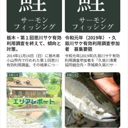
栃木・第１回思川サケ有効
令和元年（2019年）・久
利用調査を終えて、傾向と
慈川サケ有効利用調査参加
対策。
者 募集要領
2014年11月16日（日）に栃木県
令和元年(2019年)久慈川サケ有効
小山市内で行われた第１回思川
利用調査参加者を「久慈川漁業
有効利用調査。その結果につい
協同組合内・茨城県久慈川サケ
て下都賀漁協へのインタビュー
資源有効利用調査実行委員会」
を行い回答を得ました。申し込
が募集する。今年もフライフィ
お知らせ
お知らせ
みに関して2014年9月29日に公募
ッシングとルアーフィッシン
を開始したところ、開始約１時
グ・餌釣りで募集期間が異なる
間で50枚のFAXが着信し、この時
ので注意が必要（下記参照）。
点で終了となっ...
調査の対象はシロサケで調査員...