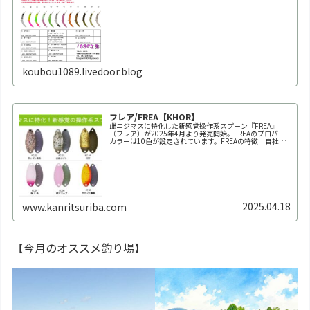
koubou1089.livedoor.blog
フレア/FREA【KHOR】
雌ニジマスに特化した新感覚操作系スプーン『FREA』
（フレア）が2025年4月より発売開始。FREAのプロパー
カラーは10色が設定されています。FREAの特徴 自社養
魚場だからできた業界初の150回以上にも及ぶ全雌選抜池
での実釣テスト。春～秋の雌ニジマス個体群にもっとも反
応が良か...
2025.04.18
www.kanritsuriba.com
【今月のオススメ釣り場】