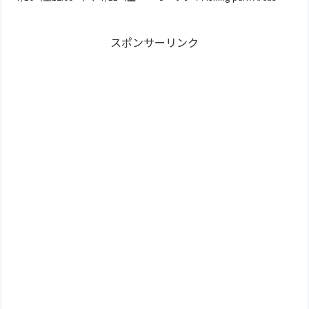
10:00~）、7/12（日10:00~）の３
pond（アルクスポンド）は栃木
日間、Gメッセ群馬で開催され
県宇都宮市の鬼怒川沿いに出来
る。エリアトラウトサマーフェ
たフィッシングポンド。と言っ
スポンサーリンク
スタは群馬パーツショーの一部
ても管理釣り場ファンならおな
として開催。自動車、バイ...
じみのロデ...