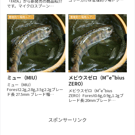
「FATA」から新発売の商品紹介
コムの判定で分けています。●
です。マイクロスプーン
アングラーズシステム
「ATHLE」が登場！強波動でトラ
（ANGLER's System）BUX /
ウトのスイッチを入れる。ウォ
管理釣り場用ルアー
管理釣り場用ルアー
Dohna / LE-on / OLIAN / WIRED●
ブル主体のアクションでトラウ
ダイワ（Daiwa）...
トにハイアピール！しっかりし
た引き抵抗で使いやすさも追
及。浮き上がりを抑え、レンジ
キープ...
ミュー（MIU）
メビウスゼロ（M”e”bius
ZERO）
ミュー（MIU）
Forest2.2g,2.8g,3.5g2.2gブレー
メビウスゼロ（M"e"bius
ド長 27.5mm ブレード幅
ZERO）Forest0.6g,0.9g,1.2gブ
10.5mm2.8gブレード長 29.5mm
レード長:20mmブレード
ブレード幅 11.0mm3.5gブレード
幅:10mm変形六角形が特徴。パ
長 32.0mm ブレード幅 11.5mmパ
ッケージ付属品：リング1：フッ
ッケージ付属品:リング1:フ...
ク1（IVYLINE Mantis Hook#8）パ
スポンサーリンク
ッケージ裏面文巻きに重点を置
いて開発...