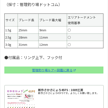
（採寸：管理釣り場ドットコム）
エリアトーナメント
サイズ
ブレード長
ブレード最大幅
使用基準
1.5g
25mm
9mm
○
2.5g
28mm
11mm
○
3.0g
31mm
12mm
○
●付属品：リング上下、フック付
管理釣り場ルアー図鑑に戻る
新作さかさにょろ45FS : 1089工房
新作さかさにょろ45FSです。よろしくお願い致します。