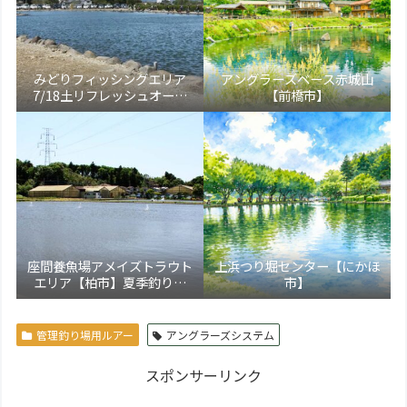
みどりフィッシングエリア
アングラーズベース赤城山
7/18土リフレッシュオープ
【前橋市】
ン！【大田原市】
座間養魚場アメイズトラウト
上浜つり堀センター【にかほ
エリア【柏市】夏季釣り場
市】
5/17より新装オープン！トラ
ウト通年営業化へ
管理釣り場用ルアー
アングラーズシステム
スポンサーリンク