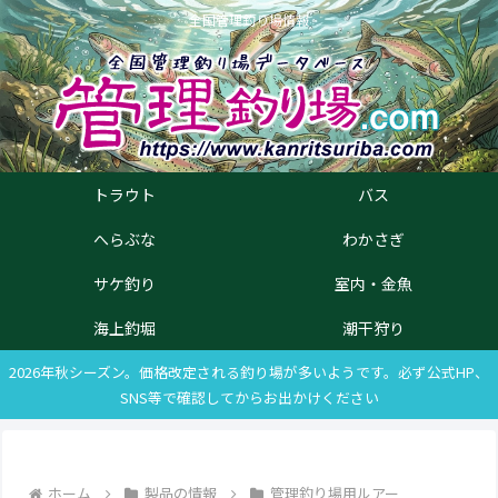
全国管理釣り場情報
トラウト
バス
へらぶな
わかさぎ
サケ釣り
室内・金魚
海上釣堀
潮干狩り
2026年秋シーズン。価格改定される釣り場が多いようです。必ず公式HP、
SNS等で確認してからお出かけください
ホーム
製品の情報
管理釣り場用ルアー