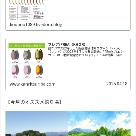
koubou1089.livedoor.blog
フレア/FREA【KHOR】
雌ニジマスに特化した新感覚操作系スプーン『FREA』
（フレア）が2025年4月より発売開始。FREAのプロパー
カラーは10色が設定されています。FREAの特徴 自社養
魚場だからできた業界初の150回以上にも及ぶ全雌選抜池
での実釣テスト。春～秋の雌ニジマス個体群にもっとも反
応が良か...
2025.04.18
www.kanritsuriba.com
【今月のオススメ釣り場】