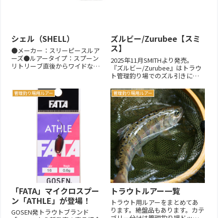
シェル（SHELL）
ズルビー/Zurubee【スミ
ス】
●メーカー：スリーピースルア
ーズ●ルアータイプ：スプーン
2025年11月SMITHより発売。
リトリーブ直後からワイドなウ
『ズルビー/Zurubee』はトラウ
ォブリングアクションを生み出
ト管理釣り場でのズル引きに特
し、鱒を誘い出す！進化を遂げ
化したプラグです。スプーン感
た"High Response Spoon"High
覚で扱えます。おっきなズルビ
管理釣り場用ルアー
管理釣り場用ルアー
Response Area Spoonシェル
ー、ちっちゃなズルビーの２タ
（SHELL）・仕様表...
イプがあります。製品仕様【製
品スペック】ちっちゃなズルビ
ーおっきなズルビー全...
「FATA」マイクロスプー
トラウトルアー一覧
ン「ATHLE」が登場！
トラウト用ルアーをまとめてあ
ります。絶盤品もあります。カテ
GOSEN発トラウトブランド
ゴリー分けは管理釣り場ドット