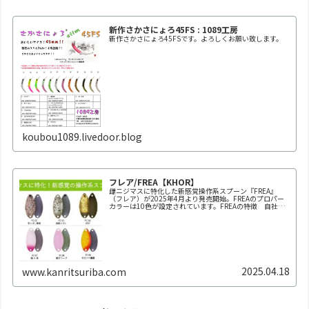
新作さかさにょろ45FS : 1089工房
新作さかさにょろ45FSです。よろしくお願い致します。
koubou1089.livedoor.blog
フレア/FREA【KHOR】
雌ニジマスに特化した新感覚操作系スプーン『FREA』
（フレア）が2025年4月より発売開始。FREAのプロパー
カラーは10色が設定されています。FREAの特徴 自社養
魚場だからできた業界初の150回以上にも及ぶ全雌選抜池
での実釣テスト。春～秋の雌ニジマス個体群にもっとも反
応が良か...
2025.04.18
www.kanritsuriba.com