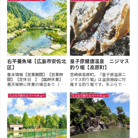
右平養魚場【広島市安佐北
皇子原健康温泉 ニジマス
区】
釣り堀【高原町】
基本情報【営業期間】【営業時
宮崎県高原町。『皇子原温泉ニ
間】【定休日 】【臨時休業】
ジマス釣り堀』は温泉施設に付
悪天候時に休業の場合あり（公
属する釣り堀です。手ぶらでご
式SNSを参照）【釣 方】
利用いただけ、家族連れのお客
【釣場形態】【釣場規模】施設
様に人気です。基本情報【営業
てぶらで釣りとバーベキュー
てぶらで釣りとバーベキュー
情報詳細【管理棟】（更新中...）
期間】通年営業【営業時間】
【施設情報】【レンタル品】釣
10:00～12:30、13:30～16:00【定
り場の特徴釣り場利用方法釣り
休日 】不定休（要事前問い合
場利用の予約は不要です。受付
わせ）【臨時休業...
順...