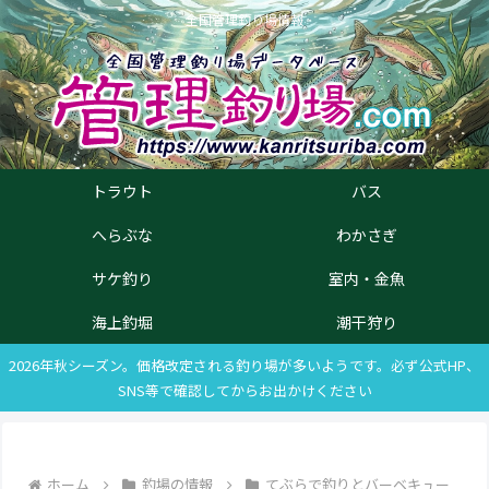
全国管理釣り場情報
トラウト
バス
へらぶな
わかさぎ
サケ釣り
室内・金魚
海上釣堀
潮干狩り
2026年秋シーズン。価格改定される釣り場が多いようです。必ず公式HP、
SNS等で確認してからお出かけください
ホーム
釣場の情報
てぶらで釣りとバーベキュー