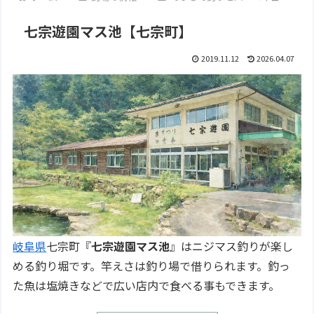
七宗遊園マス池【七宗町】
2019.11.12
2026.04.07
岐阜県
七宗町『
七宗遊園マス池
』はニジマス釣りが楽し
める釣り堀です。竿えさは釣り場で借りられます。釣っ
た魚は塩焼きなどで広い店内で食べる事もできます。