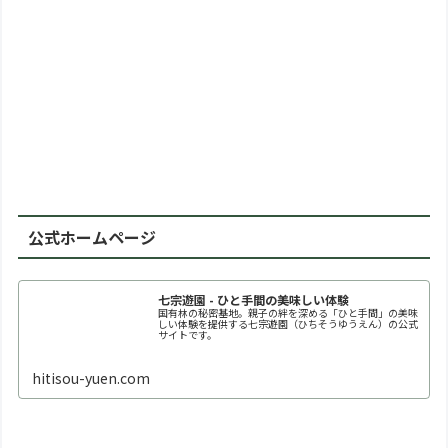
公式ホームページ
七宗遊園 - ひと手間の美味しい体験
国有林の秘密基地。親子の絆を深める「ひと手間」の美味
しい体験を提供する七宗遊園（ひちそうゆうえん）の公式
サイトです。
hitisou-yuen.com