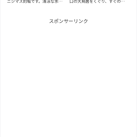
ニジマス釣堀です。清涼な水で
口の大鳥居をくぐり、すぐのと
育ったニジマスやイワナを釣る
ころにある管理釣場。釣り池で
事が出来ます。釣った魚は炭火
ヤマメやイワナを釣る事ができ
焼の塩焼き（別途有料）でその
ます。基本情報【営業期間】通
スポンサーリンク
場で食べることもできます。7月
年営業【営業時間】9:00～
上旬～9月にかけては小川でニジ
17:00（夏季）【営業時間】9:00
マスつかみ取り体験も行ってい
～16:00（冬季）【定休...
ます...