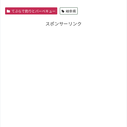
ウト通年営業化へ
てぶらで釣りとバーベキュー
岐阜県
スポンサーリンク