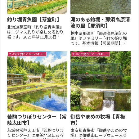
釣り堀青魚園【芽室町】
滝のある釣堀・那須高原清
流の里【那須町】
北海道芽室町『釣り堀青魚園』
はニジマス釣りが楽しめる釣り
栃木県那須町『那須高原清流の
堀です。2025年は11月16日
里』はファミリー向けの釣り堀
（日）まで釣り場の雰囲気・短
です。基本情報【営業期間】通
評+近況・概況【近況】釣り堀青
年（元旦を除く）【営業時間】
魚園の最新情報は公式ホームペ
9:00～15:00 (夏季ナイター金・土
てぶらで釣りとバーベキュー
てぶらで釣りとバーベキュー
ージで確認できます。【概況】
曜日開催18:00～21:00)【定休
焼肉平和園が運営する芽室町の
日 】毎週木曜日定休【臨時休
管理釣り場。+周囲の環境【】
業】臨時休業は公式ページをご
情...
覧ください【...
若駒つりぼりセンター【常
御岳やまめの牧場【青梅
陸太田市】
市】
茨城県常陸太田市『若駒つりぼ
東京都青梅市『御岳やまめの牧
りセンター』は里美地区にある
場』は御岳山ロープウェー入り