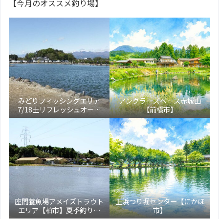
【今月のオススメ釣り場】
みどりフィッシングエリア
アングラーズベース赤城山
7/18土リフレッシュオープ
【前橋市】
ン！【大田原市】
座間養魚場アメイズトラウト
上浜つり堀センター【にかほ
エリア【柏市】夏季釣り場
市】
5/17より新装オープン！トラ