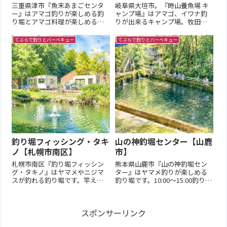
三重県津市『魚末あまごセンタ
岐阜県大垣市。『時山養魚場 キ
ー』はアマゴ釣りが楽しめる釣
ャンプ場』はアマゴ、イワナ釣
り堀とアマゴ料理が楽しめるお
りが出来るキャンプ場。牧田川
食事処です。釣り堀利用は電話
の上流部にあり水が綺麗です。
で利用予約が必用です基本情報
釣りはてぶらで行って大丈夫で
てぶらで釣りとバーベキュー
てぶらで釣りとバーベキュー
【営業期間】【営業時間】9:00～
す。基本情報【営業期間】通年
15:00 【定休日 】木曜定休＋不
営業【営業時間】【定休日 】
定休【臨時休業】悪天候時、改
【臨時休業】悪天候時、団体貸
修時などに休業の場合あ...
切時に休業の場合あり【釣
方】え...
釣り堀フィッシング・タキ
山の神釣堀センター【山鹿
ノ【札幌市南区】
市】
札幌市南区『釣り堀フィッシン
熊本県山鹿市『山の神釣堀セン
グ・タキノ』はヤマメやニジマ
ター』はヤマメ釣りが楽しめる
スが釣れる釣り堀です。竿えさ
釣り堀です。10:00～15:00釣り場
などは釣り場に用意してありま
の特徴釣り場は予約なしで利用
すのでてぶらでOK！基本情報
できます。受付順の案内になり
【営業期間】４~10月【夏季営
ます【料金の目安】竿代＋魚代
スポンサーリンク
業】10:00～16:00（7・8月は
（重量清算）＋調理代【料理の
17:00まで）【定休日 】平日休
品】刺身（中～大型魚）塩焼