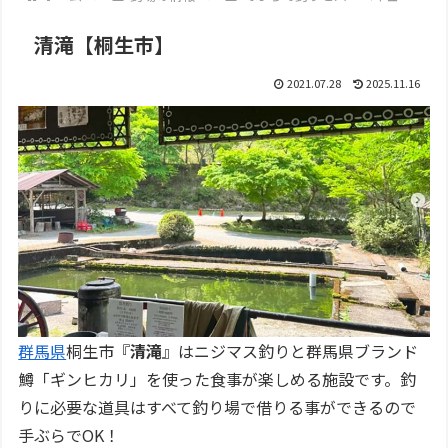
清滝【桐生市】
2021.07.28
2025.11.16
群馬県
桐生市『
清滝
』はニジマス釣りと群馬県ブランド
鱒「ギンヒカリ」を使った食事が楽しめる施設です。釣
りに必要な道具はすべて釣り場で借りる事ができるので
手ぶらでOK！