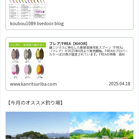
koubou1089.livedoor.blog
フレア/FREA【KHOR】
雌ニジマスに特化した新感覚操作系スプーン『FREA』
（フレア）が2025年4月より発売開始。FREAのプロパー
カラーは10色が設定されています。FREAの特徴 自社養
魚場だからできた業界初の150回以上にも及ぶ全雌選抜池
での実釣テスト。春～秋の雌ニジマス個体群にもっとも反
応が良か...
2025.04.18
www.kanritsuriba.com
【今月のオススメ釣り場】