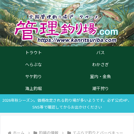
全国管理釣り場情報
トラウト
バス
へらぶな
わかさぎ
サケ釣り
室内・金魚
海上釣堀
潮干狩り
2026年秋シーズン。価格改定される釣り場が多いようです。必ず公式HP、
SNS等で確認してからお出かけください
ホーム
釣場の情報
てぶらで釣りとバーベキュー