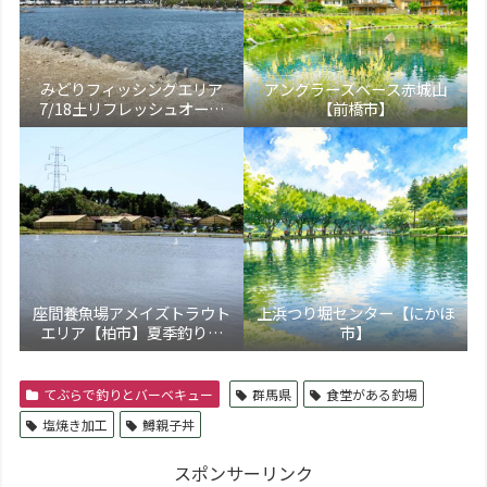
みどりフィッシングエリア
アングラーズベース赤城山
7/18土リフレッシュオープ
【前橋市】
ン！【大田原市】
座間養魚場アメイズトラウト
上浜つり堀センター【にかほ
エリア【柏市】夏季釣り場
市】
5/17より新装オープン！トラ
ウト通年営業化へ
てぶらで釣りとバーベキュー
群馬県
食堂がある釣場
塩焼き加工
鱒親子丼
スポンサーリンク