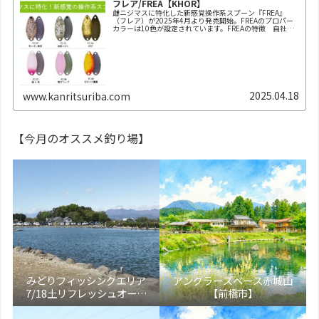
フレア/FREA【KHOR】
雌ニジマスに特化した新感覚操作系スプーン『FREA』
（フレア）が2025年4月より発売開始。FREAのプロパー
カラーは10色が設定されています。FREAの特徴 自社養
魚場だからできた業界初の150回以上にも及ぶ全雌選抜池
での実釣テスト。春～秋の雌ニジマス個体群にもっとも反
応が良か...
2025.04.18
www.kanritsuriba.com
【今月のオススメ釣り場】
みどりフィッシングエリア
アングラーズベース赤城山
7/18土リフレッシュオープ
【前橋市】
ン！【大田原市】