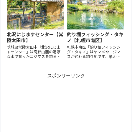
北沢にじますセンター【常
釣り堀フィッシング・タキ
陸太田市】
ノ【札幌市南区】
茨城県常陸太田市『北沢にじま
札幌市南区『釣り堀フィッシン
すセンター』は高鈴山麓の清涼
グ・タキノ』はヤマメやニジマ
な水で育ったニジマスを釣る事
スが釣れる釣り堀です。竿えさ
が出来る施設です。釣った魚は
などは釣り場に用意してありま
ほくほくの塩焼きにしてもらえ
すのでてぶらでOK！基本情報
ます！基本情報【営業期間】４
【営業期間】４~10月【夏季営
スポンサーリンク
月～１1月の土日祝日【営業時
業】10:00～16:00（7・8月は
間】10:00～17:00【定休日 】平
17:00まで）【定休日 】平日休
日休【臨時休業】悪天候時...
（土日祝営業・GW...