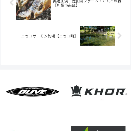
奥定山渓 定山渓ファーム・カムイの森
【札幌市南区】
ニセコサーモン釣場【ニセコ町】