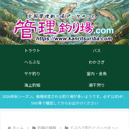
全国管理釣り場情報
トラウト
バス
へらぶな
わかさぎ
サケ釣り
室内・金魚
海上釣堀
潮干狩り
2026年秋シーズン。価格改定される釣り場が多いようです。必ず公式HP、
SNS等で確認してからお出かけください
ホーム
釣場の情報
てぶらで釣りとバーベキュー