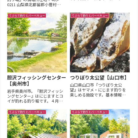
てた虹鱒は格別のおいしさで
0211 山梨県北都留郡小菅村
す。自然に囲まれた中で磐梯山
2202TEL:0428-87-0601Map公式
を眺めながら癒しのひと時をお
HP旧ページ
てぶらで釣りとバーベキュー
てぶらで釣りとバーベキュー
過ごしください。基本情報【営
業期間】4月中旬～11月中旬頃
【営業時間】10:00~15:00【定...
胆沢フィッシングセンター
つりぼり太公望【山口市】
【奥州市】
山口県山口市『つりぼり太公
望』はヤマメ・にじます釣りを
岩手県奥州市。『胆沢フィッシ
楽しめる施設です。基本情報
ングセンター』はにじますとコ
【営業日】土日祝営業（GW、夏
イが釣れる釣り堀です。４月下
休み期間は営業）釣り場の特徴
旬頃～11月末ごろまで営業。基
【利用方法】釣りの利用予約は
本情報【営業期間】４月下旬頃
てぶらで釣りとバーベキュー
てぶらで釣りとバーベキュー
ありませんが、電話で営業日を
～11月末頃【営業時間】8:00～
確認してから釣行をオススメし
16:00【定休日 】火水曜定休
ます【料金の目安】2023年調査
【臨時休業】悪天候時に休業の
竿代(...
場合あり（公式SNSを参...