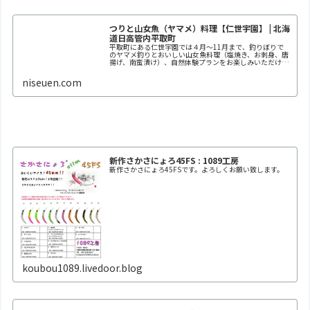
つりと山女魚（ヤマメ）料理【仁世宇園】 | 北海
道日高管内平取町
平取町にある仁世宇園では４月～11月まで、釣りぼりで
のヤマメ釣りとおいしい山女魚料理（塩焼き、お刺身、唐
揚げ、南蛮漬け）、自然体験プランをお楽しみいただけま
す。
niseuen.com
新作さかさにょろ45FS : 1089工房
新作さかさにょろ45FSです。よろしくお願い致します。
koubou1089.livedoor.blog