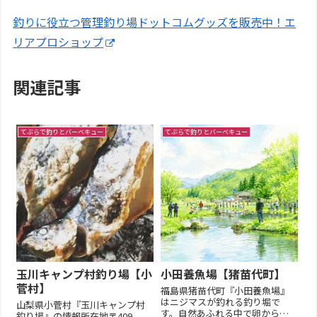
釣りに役立つ管理釣り場ドットコムグッズを販売中！エ
リアプロショップ
関連記事
てぶらで釣りとバーベキュー
てぶらで釣りとバーベキュー
玉川キャンプ村釣り場【小
小田養魚場【猪苗代町】
菅村】
福島県猪苗代町『小田養魚場』
はニジマスが釣れる釣り堀で
山梨県小菅村『玉川キャンプ村
す。自然あふれる中で卵から育
釣り場』の情報所在地〒409-