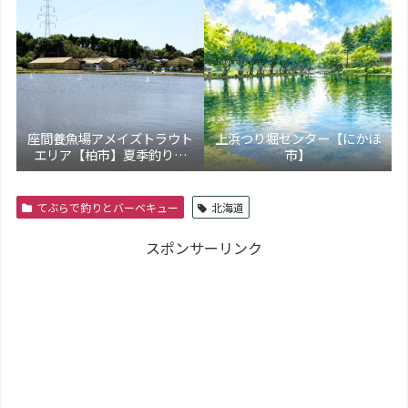
座間養魚場アメイズトラウト
上浜つり堀センター【にかほ
エリア【柏市】夏季釣り場
市】
5/17より新装オープン！トラ
ウト通年営業化へ
てぶらで釣りとバーベキュー
北海道
スポンサーリンク