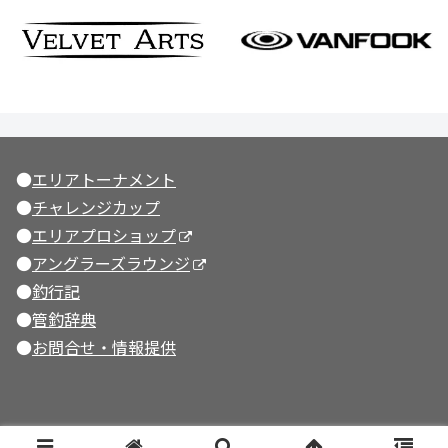
●
エリアトーナメント
●
チャレンジカップ
●
エリアプロショップ
●
アングラーズラウンジ
●
釣行記
●
管釣辞典
●
お問合せ・情報提供
© 2001-2026 管理釣り場ドットコム.