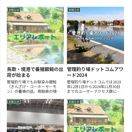
お知らせ
お知らせ
鳥取・境港で養殖銀鮭の出
管理釣り場ドットコムアワ
荷が始まる
ード2024
管理釣り場でもお馴染み銀鮭
管理釣り場ドットコムでは2023
（ぎんざけ・コーホーサーモ
年12月1日から2024年11月30日
ン）の養殖の話。鳥取県の境港
までのユーザーアクセス数に基
で養殖銀鮭の出荷が始まってい
づき、話題性に優れた釣り場や
る。銀鮭といえば宮城県女川で
管理者、そして国内管理釣り場
お知らせ
お知らせ
養殖していた事は昔からの管理
全体へ良い影響を与えた釣り場
釣り場ファンの方なら、なんと
の表彰をします。EXCELLENCE
なく聞いたことがあるという方
AWORD/エクセレンスアワード
も多いだろう。しかし2011年東
フィッシ...
日本大震...