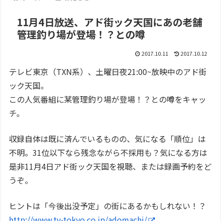
11月4日放送、アド街ック天国にあの老舗
管理釣り場が登場！？との噂
2017.10.11
2017.10.12
テレビ東京（TXN系）、土曜日夜21:00~放映中のアド街
ック天国。
この人気番組に某管理釣り場が登場！？との噂をキャッ
チ。
収録自体は既に済んでいるものの、気になる「順位」は
不明。31位以下なら残念ながら不採用も？気になる方は
是非11月4日アド街ック天国を視聴、または録画予約をど
うぞ。
ヒントは「今後出没予定」の街にあるかもしれない！？
http://www.tv-tokyo.co.jp/adomachi/