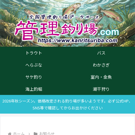
全国管理釣り場情報
トラウト
バス
へらぶな
わかさぎ
サケ釣り
室内・金魚
海上釣堀
潮干狩り
2026年秋シーズン。価格改定される釣り場が多いようです。必ず公式HP、
SNS等で確認してからお出かけください
ホーム
お知らせ