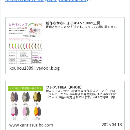
新作さかさにょろ45FS : 1089工房
新作さかさにょろ45FSです。よろしくお願い致します。
koubou1089.livedoor.blog
フレア/FREA【KHOR】
雌ニジマスに特化した新感覚操作系スプーン『FREA』
（フレア）が2025年4月より発売開始。FREAのプロパー
カラーは10色が設定されています。FREAの特徴 自社養
魚場だからできた業界初の150回以上にも及ぶ全雌選抜池
での実釣テスト。春～秋の雌ニジマス個体群にもっとも反
応が良か...
2025.04.18
www.kanritsuriba.com