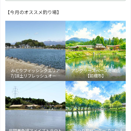
【今月のオススメ釣り場】
みどりフィッシングエリア
アングラーズベース赤城山
7/18土リフレッシュオープ
【前橋市】
ン！【大田原市】
座間養魚場アメイズトラウト
上浜つり堀センター【にかほ