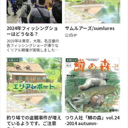
2024年フィッシングショ
サムルアーズ/sumlures
ーはどうなる？
公式HP
2023年は東京、大阪、名古屋の
各フィッシングショーが滞りな
くリアル開催が実現しました。
また全国各地の地方フィッシン
グショーも積極的に行われまし
お知らせ
お知らせ
た。2024年も各地のフィッシン
グショーをまとめていきます。
2023年一覧2025年2024年はどう
なる？釣りフェス...
釣り場での盗難事件が増え
つり人社「鱒の森」vol.24
ているようです。ご注意
-2014 autumn-