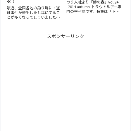
を！
つり人社より「鱒の森」vol.24
-2014 autumn-トラウトルアー専
最近、全国各地の釣り場にて盗
門の季刊誌です。特集は「トラ
難事件が発生したと耳にするこ
ウト・ハンドメイド
とが多くなってしまいました。
DICTIONARY」。手作りならでは
準備を済ませて釣券を買いに行
の、自分だけのスペシャルミノ
っている間やランチの合間、ト
ーを捜すもよし。1本のミノーに
イレに行っている隙に・・
込められた丁寧な意匠を、眺め
スポンサーリンク
等々。アングラーの皆さん、大
て楽しむも...
切なタックルを盗難から守りま
しょう。タックルはなるべくひ
とまとめにし...