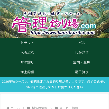
全国管理釣り場情報
トラウト
バス
へらぶな
わかさぎ
サケ釣り
室内・金魚
海上釣堀
潮干狩り
2026年秋シーズン。価格改定される釣り場が多いようです。必ず公式HP、
SNS等で確認してからお出かけください
ホーム
製品の情報
メーカー情報