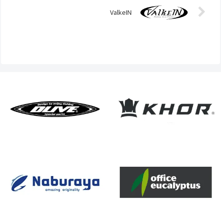
ValkeIN