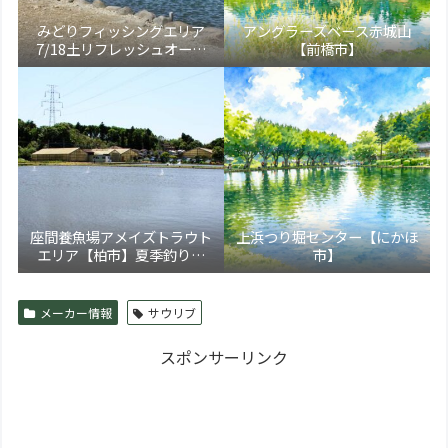
みどりフィッシングエリア
アングラーズベース赤城山
7/18土リフレッシュオープ
【前橋市】
ン！【大田原市】
座間養魚場アメイズトラウト
上浜つり堀センター【にかほ
エリア【柏市】夏季釣り場
市】
5/17より新装オープン！トラ
ウト通年営業化へ
メーカー情報
サウリブ
スポンサーリンク