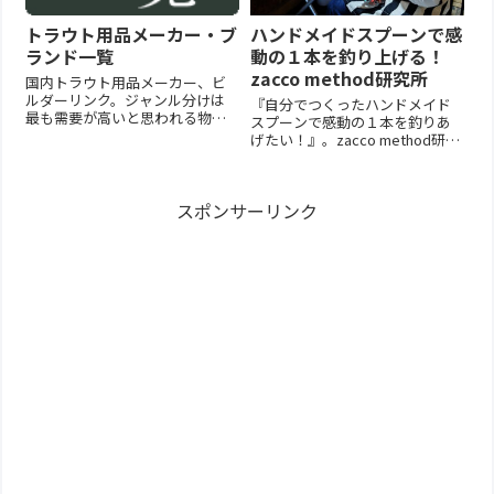
トラウト用品メーカー・ブ
ハンドメイドスプーンで感
ランド一覧
動の１本を釣り上げる！
zacco method研究所
国内トラウト用品メーカー、ビ
ルダーリンク。ジャンル分けは
『自分でつくったハンドメイド
最も需要が高いと思われる物を
スプーンで感動の１本を釣りあ
掲載、ジャンルが多岐にわたる
げたい！』。zacco method研究
ものは「総合」。巷間の略称な
所はオリジナルのスプーンベン
どで間違い易いものは複数掲載
ダーを使って、一枚の地金から
されている場合もあります。掲
短時間で誰でも手軽にスプーン
載のない場合、間違っている場
スポンサーリンク
を作ります。完成したハンドメ
合はお申し出ください。
イドスプーンで釣りあげた魚
（2026.4...
は、きっと忘れられない思い...