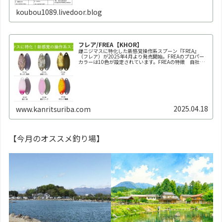
koubou1089.livedoor.blog
フレア/FREA【KHOR】
雌ニジマスに特化した新感覚操作系スプーン『FREA』
（フレア）が2025年4月より発売開始。FREAのプロパー
カラーは10色が設定されています。FREAの特徴 自社養
魚場だからできた業界初の150回以上にも及ぶ全雌選抜池
での実釣テスト。春～秋の雌ニジマス個体群にもっとも反
応が良か...
2025.04.18
www.kanritsuriba.com
【今月のオススメ釣り場】