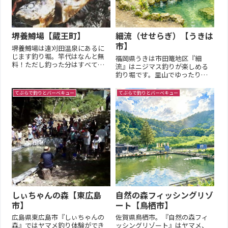
堺養鱒場【蔵王町】
細流（せせらぎ）【うきは
市】
堺養鱒場は遠刈田温泉にあるに
じます釣り堀。竿代はなんと無
福岡県うきは市田篭地区『細
料！ただし釣った分はすべて買
流』はニジマス釣りが楽しめる
い取りとなるので釣り過ぎには
釣り堀です。里山でゆったりし
注意しよう！釣った魚はその場
たひと時をお過ごし下さい基本
で調理も可能。基本情報期間内
情報【営業期間】通年【営業時
てぶらで釣りとバーベキュー
てぶらで釣りとバーベキュー
9:00~16:30えさ釣り（目方釣り）
間】10:00〜17:00（最終15:00）
食堂、駐車場主な放流魚ニジマ
【７～８月】10:00～18:00（最終
ス、イワナ、ヤマメ主なル...
16:00）【９月 】10:00～1...
しぃちゃんの森【東広島
自然の森フィッシングリゾ
市】
ート【鳥栖市】
広島県東広島市『しぃちゃんの
佐賀県鳥栖市。『自然の森フィ
森』ではヤマメ釣り体験ができ
ッシングリゾート』はヤマメ、