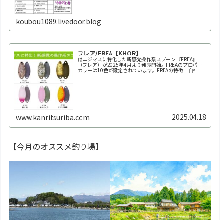
koubou1089.livedoor.blog
フレア/FREA【KHOR】
雌ニジマスに特化した新感覚操作系スプーン『FREA』
（フレア）が2025年4月より発売開始。FREAのプロパー
カラーは10色が設定されています。FREAの特徴 自社養
魚場だからできた業界初の150回以上にも及ぶ全雌選抜池
での実釣テスト。春～秋の雌ニジマス個体群にもっとも反
応が良か...
2025.04.18
www.kanritsuriba.com
【今月のオススメ釣り場】