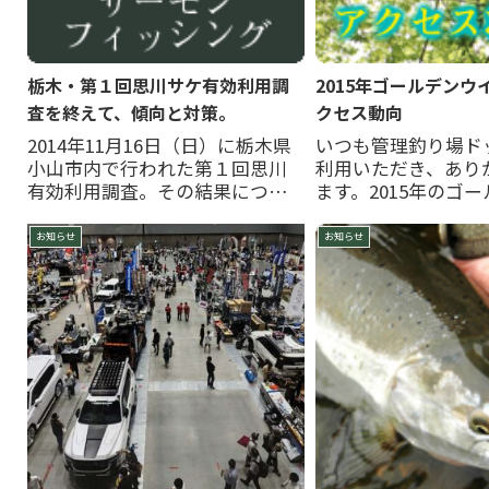
栃木・第１回思川サケ有効利用調
2015年ゴールデンウ
査を終えて、傾向と対策。
クセス動向
2014年11月16日（日）に栃木県
いつも管理釣り場ド
小山市内で行われた第１回思川
利用いただき、あり
有効利用調査。その結果につい
ます。2015年のゴ
て下都賀漁協へのインタビュー
ーク期間（4月29日
を行い回答を得ました。申し込
県別アクセスを集計
お知らせ
お知らせ
みに関して2014年9月29日に公募
上位のみですがお知
を開始したところ、開始約１時
2015GWアクセス
間で50枚のFAXが着信し、この時
位地域ルアー・フラ
点で終了となっ...
ス釣り１位：埼玉...