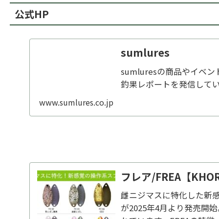
公式HP
sumlures
sumluresの商品やイ
釣果レポートを発信して
www.sumlures.co.jp
東
フレア/FREA【KHO
雌ニジマスに特化した新感
が2025年4月より発売開