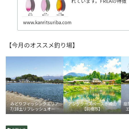
れています。FREAの特徴
以上にも及ぶ全雌選抜池
群にもっとも反応が良か...
www.kanritsuriba.com
【今月のオススメ釣り場】
みどりフィッシングエリア
アングラーズベース赤城山
座
7/18土リフレッシュオープ
【前橋市】
ン！【大田原市】
5