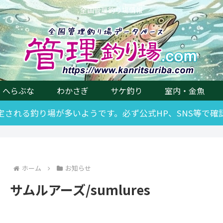
全国管理釣り場情報
へらぶな
わかさぎ
サケ釣り
室内・金魚
改定される釣り場が多いようです。必ず公式HP、SNS等で
ホーム
お知らせ
サムルアーズ/sumlures