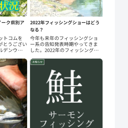
イーク県別ア
2022年フィッシングショーはどう
なる？
ットコムを
今年も来年のフィッシングショ
がとうござい
ー系の告知発表時期やってきま
ールデンウイ
した。2022年のフィッシングシ
～5月6日）の
ョーはどうなるかをまとめてい
しました。
ます。 フィッシングショー
お知らせ
らせします。
2023年はどうなる？◆アップデ
ランキング・上
ート情報：→ 東京・大阪はオン
イ、ニジマ
ライン開催が行われる予定。・
2022年開催は東京・名古屋...