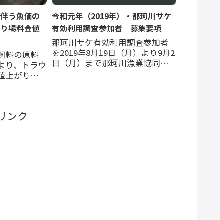
に伴う魚価の
令和元年（2019年）・那珂川サケ
釣り場料金値
有効利用調査参加者 募集要項
那珂川サケ有効利用調査参加者
を2019年8月19日（月）より9月2
飼料の原料
日（月）まで那珂川漁業協同組
より、トラウ
合が募集する。水戸市内を流れ
値上がり方
る那珂川では平成27年よりサケ
の情報が各
有効利用調査を行い今年で5年
いる。上記
目。今年も調査日各日とも40人
仕入れおよび
リンク
以内としている。調査の対象は
維持のため
シロサケ。釣方はルアー...
確定。いく
済みである