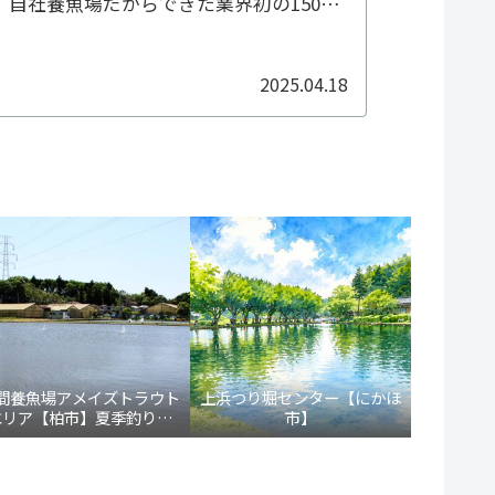
 自社養魚場だからできた業界初の150回
での実釣テスト。春～秋の雌ニジマス個体
2025.04.18
間養魚場アメイズトラウト
上浜つり堀センター【にかほ
エリア【柏市】夏季釣り場
市】
/17より新装オープン！ト
ラウト通年営業化へ