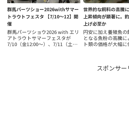
群馬パーツショー2026withサマー
世界的な飼料の高騰
トラウトフェスタ 【7/10～12】開
上昇傾向が顕著に。
催
上げ必至か
群馬パーツショウ2026 with エリ
円安に加え養殖魚の
アトラウトサマーフェスタが
となる魚粉の高騰に
7/10（金12:00～）、7/11（土
ト類の価格が大幅に
10:00~）、7/12（日10:00~）の３
向に振れている、と
日間、Gメッセ群馬で開催され
方面から寄せられて
る。エリアトラウトサマーフェ
から4月以降の魚の
スポンサー
スタは群馬パーツショーの一部
魚のコンディション
として開催。自動車、バイ...
の飼料も価格上昇は
つかの釣り場は発表
が、...