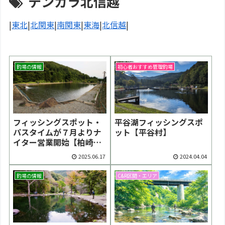
テンカラ北信越
|
東北
|
北関東
|
南関東
|
東海
|
北信越
|
釣場の情報
初心者おすすめ管理釣場
フィッシングスポット・
平谷湖フィッシングスポ
パスタイムが７月よりナ
ット【平谷村】
イター営業開始【柏崎
市】
2025.06.17
2024.04.04
釣場の情報
C&R区間・エリア