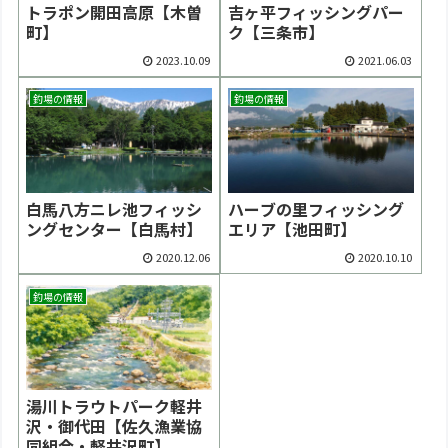
トラポン開田高原【木曽
吉ヶ平フィッシングパー
町】
ク【三条市】
2023.10.09
2021.06.03
釣場の情報
釣場の情報
白馬八方ニレ池フィッシ
ハーブの里フィッシング
ングセンター【白馬村】
エリア【池田町】
2020.12.06
2020.10.10
釣場の情報
湯川トラウトパーク軽井
沢・御代田【佐久漁業協
同組合・軽井沢町】