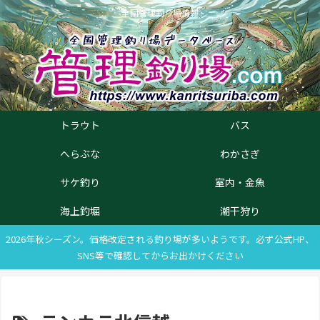
全国管理釣り場情報
トラウト
バス
へらぶな
わかさぎ
サケ釣り
室内・金魚
海上釣堀
潮干狩り
2026年秋シーズン。価格改定される釣り場が多いようです。必ず公式HP、
SNS等で確認してからお出かけください