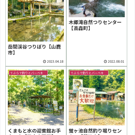
木郷滝自然つりセンター
【高森町】
岳間渓谷つりぼり【山鹿
市】
2023.04.18
2022.08.01
てぶらで釣りとバーベキュー
てぶらで釣りとバーベキュー
くまもと水の迎賓館お手
蛍ヶ池自然釣り堀りセン