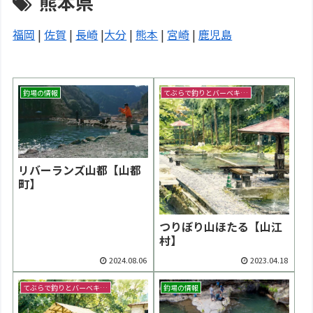
熊本県
福岡
|
佐賀
|
長崎
|
大分
|
熊本
|
宮崎
|
鹿児島
釣場の情報
てぶらで釣りとバーベキュー
リバーランズ山都【山都
町】
つりぼり山ほたる【山江
村】
2024.08.06
2023.04.18
てぶらで釣りとバーベキュー
釣場の情報