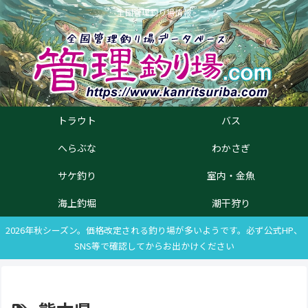
全国管理釣り場情報
トラウト
バス
へらぶな
わかさぎ
サケ釣り
室内・金魚
海上釣堀
潮干狩り
2026年秋シーズン。価格改定される釣り場が多いようです。必ず公式HP、
SNS等で確認してからお出かけください