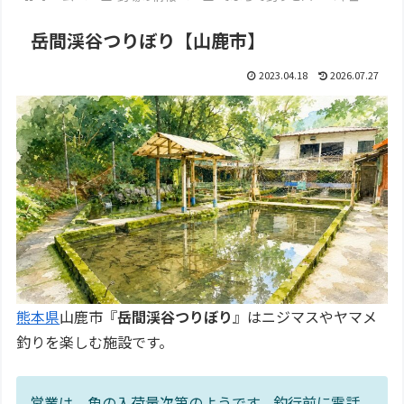
岳間渓谷つりぼり【山鹿市】
2023.04.18
2026.07.27
熊本県
山鹿市『
岳間渓谷つりぼり
』はニジマスやヤマメ
釣りを楽しむ施設です。
営業は、魚の入荷量次第のようです。釣行前に電話