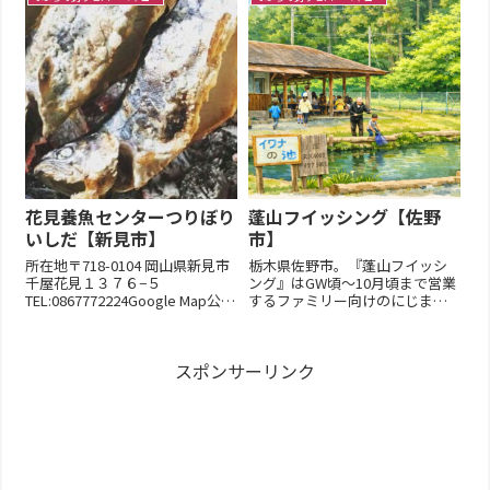
平日休【臨時休業】悪天候時に
【注意事項】当ページでは当該
休業の場合あり（公式HPを参
施設のイワナ釣り情報、つかみ
照）【釣 方】えさ釣り【釣
どりの情報のみを紹介していま
場形態】人工池【釣場規...
す。キャンプやその他アクティ
ビティは公...
花見養魚センターつりぼり
蓬山フイッシング【佐野
いしだ【新見市】
市】
所在地〒718-0104 岡山県新見市
栃木県佐野市。『蓬山フイッシ
千屋花見１３７６−５
ング』はGW頃～10月頃まで営業
TEL:0867772224Google Map公式
するファミリー向けのにじます
HP
釣り堀です。必要な道具はすべ
て釣り場に揃っているので手ぶ
らでOK！基本情報【営業期間】
スポンサーリンク
4月後半～10月【営業時間】9:00
～17:30【定休日 】平日休※但
しGW、夏休み期...