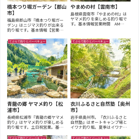
橋本つり堀ガーデン【郡山
やまめの村【雲南市】
市】
島根県雲南市『やまめの村』は
ヤマメ釣りを楽しめる釣り堀で
福島県郡山市『橋本つり堀ガー
す。基本情報営業時間 AM
デン』はニジマス釣りが出来る
10:00 - PM 5:00営業日／土曜日、
釣り堀です。基本情報【営業期
日曜日、祝日。平日は電話で問
間】通年【営業時間】
い合わせて下さい。(12月〜3月
10:00~16:00【定休日 】水曜日
てぶらで釣りとバーベキュー
てぶらで釣りとバーベキュー
の冬期の間は積雪があるため、
定休【臨時休業】悪天候時、水
事前に電話で確認して下さい。)
質管理時など、公式SNSを参照
所在地〒69...
【釣 方】エサ（キロ釣り）
【釣場形態】ポンドタイプ【釣
場...
青龍の郷 ヤマメ釣り【松
衣川ふるさと自然塾【奥州
浦市】
市】
長崎県松浦市『青龍の郷ヤマメ
岩手県奥州市。『衣川ふるさと
釣り』はヤマメ釣りが楽しめる
自然塾』はオートキャンプ場と
釣り堀です。土日祝営業。基本
イワナ釣り堀。夏季はイワナの
情報【営業期間】4～10月【営業
つかみどりも出来る。竿えさは
時間】9:00〜17:00【定休日 】
現地で借りることが出来る。
てぶらで釣りとバーベキュー
てぶらで釣りとバーベキュー