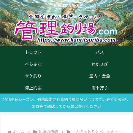
全国管理釣り場情報
トラウト
バス
へらぶな
わかさぎ
サケ釣り
室内・金魚
海上釣堀
潮干狩り
2026年秋シーズン。価格改定される釣り場が多いようです。必ず公式HP、
SNS等で確認してからお出かけください
ホーム
釣場の情報
てぶらで釣りとバーベキュー