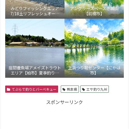
みどりフィッシングエリア
アングラーズベース赤城山
7/18土リフレッシュオープ
【前橋市】
ン！【大田原市】
座間養魚場アメイズトラウト
上浜つり堀センター【にかほ
エリア【柏市】夏季釣り場
市】
5/17より新装オープン！トラ
ウト通年営業化へ
てぶらで釣りとバーベキュー
熊本県
エサ釣り九州
スポンサーリンク