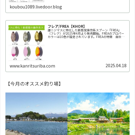
koubou1089.livedoor.blog
フレア/FREA【KHOR】
雌ニジマスに特化した新感覚操作系スプーン『FREA』
（フレア）が2025年4月より発売開始。FREAのプロパー
カラーは10色が設定されています。FREAの特徴 自社養
魚場だからできた業界初の150回以上にも及ぶ全雌選抜池
での実釣テスト。春～秋の雌ニジマス個体群にもっとも反
応が良か...
2025.04.18
www.kanritsuriba.com
【今月のオススメ釣り場】