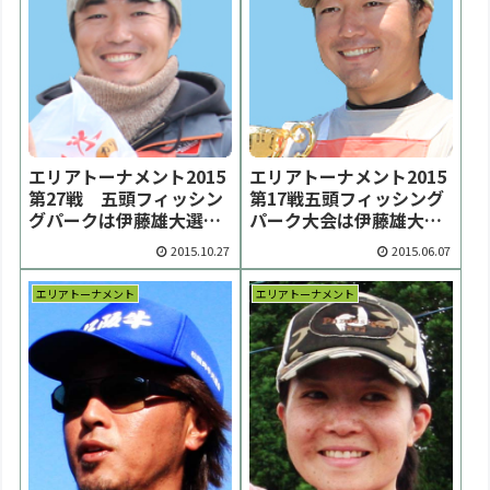
エリアトーナメント2015
エリアトーナメント2015
第27戦 五頭フィッシン
第17戦五頭フィッシング
グパークは伊藤雄大選手
パーク大会は伊藤雄大選
が春秋連覇達成【大会結
手が優勝【大会結果】
2015.10.27
2015.06.07
果】
エリアトーナメント
エリアトーナメント