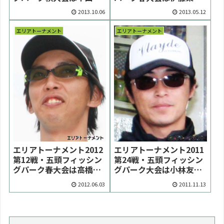
人選手が優勝【大会結
子選手が優勝【大会結
2013.10.06
2013.05.12
果】
果】
エリアトーナメント
エリアトーナメント
エリアトーナメント2012
エリアトーナメント2011
第12戦・五頭フィッシン
第24戦・五頭フィッシン
グパーク春大会は高橋大
グパーク大会は小林友紀
輔選手がサドンデスを制
選手が優勝【大会結果】
2012.06.03
2011.11.13
して初優勝【大会結果】