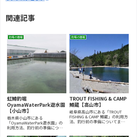
関連記事
釣場の情報
釣場の情報
虹鱒釣堀
TROUT FISHING & CAMP
OyamaWaterPark遊水園
鱒蔵【高山市】
【小山市】
岐阜県高山市にある「TROUT
FISHING & CAMP 鱒蔵」の利用方
栃木県小山市にある
法、釣行前の準備についてまと
「OyamaWaterPark遊水園」の
めています。ファミリーから上
利用方法、釣行前の準備につい
級者まで楽しめる管理釣り場。
てまとめています。ニジマスな
ルアーフライ池は引き味が良い