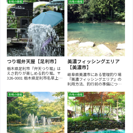
ど渓流魚を対象とした管理釣り
釣場の情報
釣場の情報
好型が揃う。１時間単位の釣券
場。初級者～上級者向け。予約
設定やレンタルタックルもあ
制のピラルク室内釣り堀が人
り、飛騨高山観光の間にちょっ
気！通年営業。
と立ち寄る事も可能。釣った魚
は塩焼きにもできますよ。
つり堀弁天屋【足利市】
美濃フィッシングエリア
【美濃市】
栃木県足利市『弁天つり堀』は
えさ釣りが楽しめる釣り堀。〒
岐阜県美濃市にある管理釣り場
326-0001 栃木県足利市名草上町
『美濃フィッシングエリア』の
４７８４TEL:0284419178Google
利用方法、釣行前の準備につい
Map公式FACEBOOK旧ページ他
てまとめています。自然が色濃
の栃木県の管理釣り場を探す
く残る片知川沿いのルアー＆フ
釣場の情報
釣場の情報
ライ管理釣り場。水の入れ替え
が早く虹鱒のコンディションの
良さに定評。