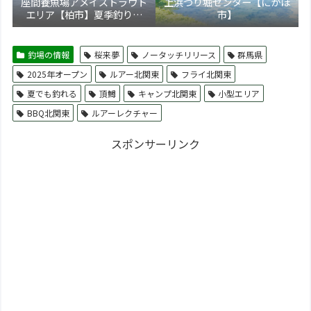
座間養魚場アメイズトラウト
上浜つり堀センター【にかほ
エリア【柏市】夏季釣り場
市】
5/17より新装オープン！トラ
ウト通年営業化へ
釣場の情報
桜来夢
ノータッチリリース
群馬県
2025年オープン
ルアー北関東
フライ北関東
夏でも釣れる
頂鱒
キャンプ北関東
小型エリア
BBQ北関東
ルアーレクチャー
スポンサーリンク