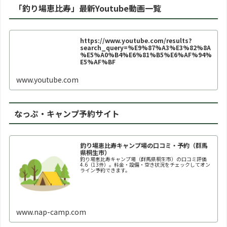
「釣り場恵比寿」最新Youtube動画一覧
https://www.youtube.com/results?
search_query=%E9%87%A3%E3%82%8A
%E5%A0%B4%E6%81%B5%E6%AF%94%
E5%AF%BF
www.youtube.com
なっぷ・キャンプ予約サイト
釣り場恵比寿キャンプ場の口コミ・予約（群馬
県桐生市）
釣り場恵比寿キャンプ場（群馬県桐生市）の口コミ評価
4.6（13件）。料金・設備・空き状況をチェックしてオン
ライン予約できます。
www.nap-camp.com