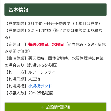
基本情報
【営業期間】3月中旬～
11月下旬
まで（１年目は営業）
【営業時間】8時～17時頃（終了時刻は季節により異な
る）
【定休日 】
毎週火曜日、水曜日
（※春休み・GW・夏休
み期間は無休）
【臨時休業】悪天候時、団体貸切時、水質管理時に休業
の場合あり（釣場SNSを参照）
【釣 方】ルアー＆フライ
【釣場形態】人工池
【釣場規模】
小規模ポンド
【収容人数】20～25名程度
施設情報詳細