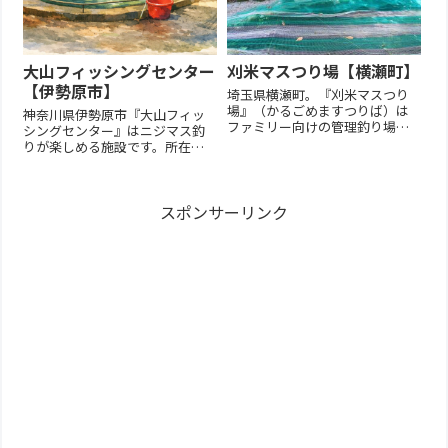
大山フィッシングセンター
刈米マスつり場【横瀬町】
【伊勢原市】
埼玉県横瀬町。『刈米マスつり
場』（かるごめますつりば）は
神奈川県伊勢原市『大山フィッ
ファミリー向けの管理釣り場。
シングセンター』はニジマス釣
所在地〒368-0071 埼玉県秩父郡
りが楽しめる施設です。所在地
横瀬町芦ヶ久保1028TEL:0494-
大山フィッシングセンター〒
24-3812Google Map旧ページ埼
259-1102 神奈川県伊勢原市子易
玉県の他の釣り場を探す
944TEL:0463-93-5584Google
スポンサーリンク
Map公式ホームページ