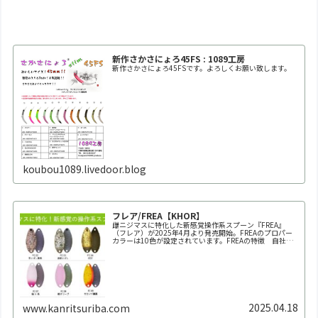
新作さかさにょろ45FS : 1089工房
新作さかさにょろ45FSです。よろしくお願い致します。
koubou1089.livedoor.blog
フレア/FREA【KHOR】
雌ニジマスに特化した新感覚操作系スプーン『FREA』
（フレア）が2025年4月より発売開始。FREAのプロパー
カラーは10色が設定されています。FREAの特徴 自社養
魚場だからできた業界初の150回以上にも及ぶ全雌選抜池
での実釣テスト。春～秋の雌ニジマス個体群にもっとも反
応が良か...
2025.04.18
www.kanritsuriba.com