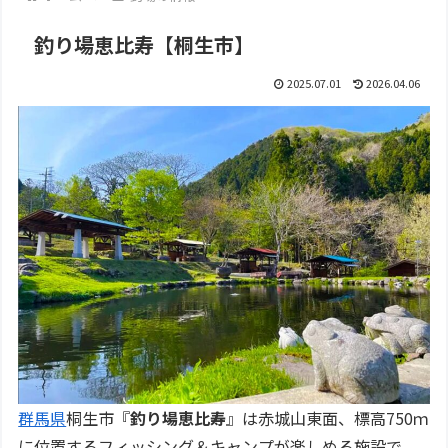
釣り場恵比寿【桐生市】
2025.07.01
2026.04.06
群馬県
桐生市『
釣り場恵比寿
』は赤城山東面、標高750ｍ
に位置するフィッシング＆キャンプが楽しめる施設で