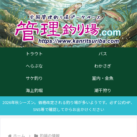
全国管理釣り場情報
トラウト
バス
へらぶな
わかさぎ
サケ釣り
室内・金魚
海上釣堀
潮干狩り
2026年秋シーズン。価格改定される釣り場が多いようです。必ず公式HP、
SNS等で確認してからお出かけください
ホーム
釣場の情報