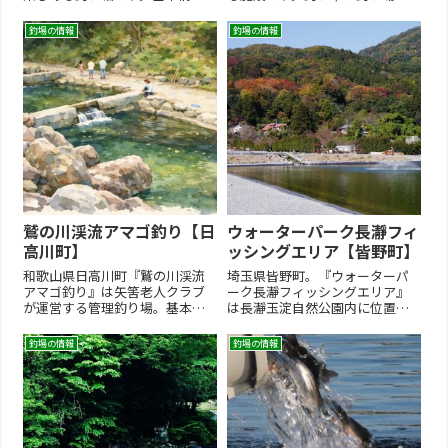
【営業期間】通年営業（年末年
用意してありますので手ぶらで
始休）【営業時間】10:00～
OKです！基本情報【営業期間】
釣場の情報
釣場の情報
16:00（受付は15時迄）【定休
通年営業【4月～9月】6:00～
日 】水曜・木曜日休（公式HP
17:00【10月-3月】7:00～
釣り場カレンダー推奨）【臨時
16:00【定休日 】期間内無休
休業】悪天候時に休業の場合...
【臨時休業】悪天候...
鷲の川渓流アマゴ釣り【日
ウォーターパーク長瀞フィ
高川町】
ッシングエリア【皆野町】
和歌山県日高川町『鷲の川渓流
埼玉県皆野町。『ウォーターパ
アマゴ釣り』は矢筈老人クラブ
ーク長瀞フィッシングエリア』
が運営する管理釣り場。基本情
は長瀞玉淀自然公園内に位置
報【営業期間】4/1～8月中旬頃
し、目の前が“荒川”のオートキ
【営業時間】8:00～16:00 【定休
ャンプサイトがメインのキャン
釣場の情報
釣場の情報
日 】不定休【臨時休業】悪天
プ場。フライフィッシング、ル
候時、増水時、河川改修時など
アーフィッシング専用ポンド
に休業の場合あり（公式HPを参
（池）とファミリー釣り場（エ
照）【釣 方】え...
サ釣り）があり、大人から子ど
もまで楽し...