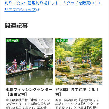
釣りに役立つ管理釣り場ドットコムグッズを販売中！エ
リアプロショップ
関連記事
釣場の情報
釣場の情報
水輪フィッシングセンター
谷太郎川ます釣場【清川
【東秩父村】
村】
埼玉県東秩父村『水輪フィッシ
神奈川県清川村『谷太郎川ます
ングセンター』は渓流魚釣りが
釣場』はニジマス釣りを楽しめ
楽しめる釣り堀です。基本情報
る施設です。釣り竿は釣り場に