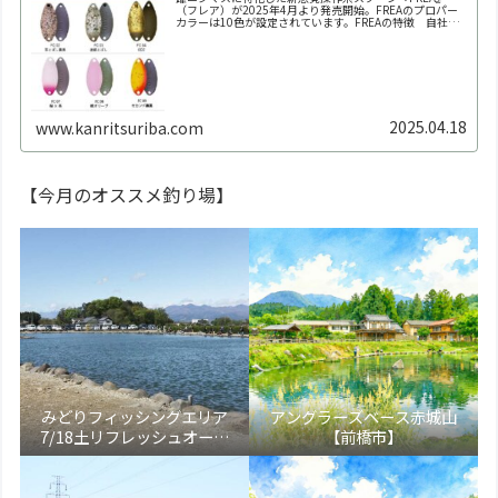
（フレア）が2025年4月より発売開始。FREAのプロパー
カラーは10色が設定されています。FREAの特徴 自社養
魚場だからできた業界初の150回以上にも及ぶ全雌選抜池
での実釣テスト。春～秋の雌ニジマス個体群にもっとも反
応が良か...
2025.04.18
www.kanritsuriba.com
【今月のオススメ釣り場】
みどりフィッシングエリア
アングラーズベース赤城山
7/18土リフレッシュオープ
【前橋市】
ン！【大田原市】