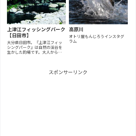
上津江フィッシングパーク
高原川
【日田市】
オトリ屋もんじろうインスタグ
ラム
大分県日田市。『上津江フィッ
シングパーク』は自然の渓谷を
生かした釣場です。大人からお
子様まで安心して釣りをお楽し
みいただける、お手軽で臨場感
あふれる渓流釣りです。定休
スポンサーリンク
日：毎週水曜日（７月～８月の
夏休み期間中除く）、年末年始
所在地〒877-0311 大分県日田
市...