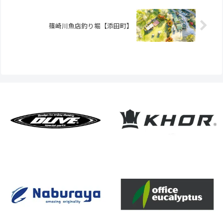
篠崎川魚店釣り堀【添田町】