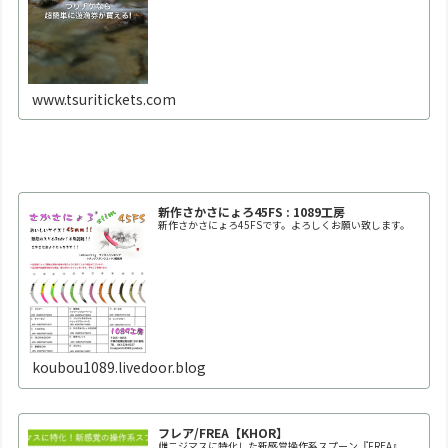
www.tsuritickets.com
新作さかさにょろ45FS : 1089工房
新作さかさにょろ45FSです。よろしくお願い致します。
koubou1089.livedoor.blog
フレア/FREA【KHOR】
雌ニジマスに特化した新感覚操作系スプーン『FREA』