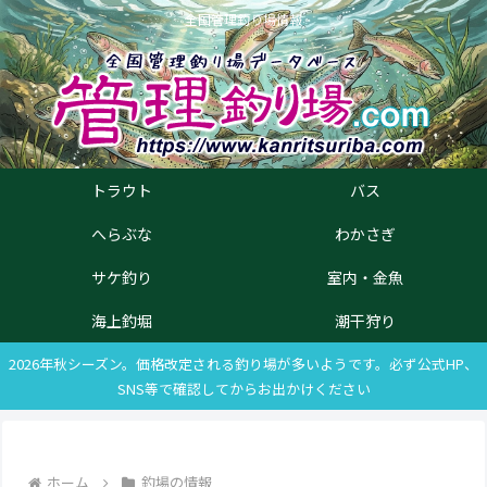
全国管理釣り場情報
トラウト
バス
へらぶな
わかさぎ
サケ釣り
室内・金魚
海上釣堀
潮干狩り
2026年秋シーズン。価格改定される釣り場が多いようです。必ず公式HP、
SNS等で確認してからお出かけください
ホーム
釣場の情報