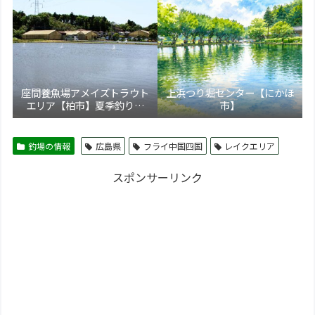
座間養魚場アメイズトラウト
上浜つり堀センター【にかほ
エリア【柏市】夏季釣り場
市】
5/17より新装オープン！トラ
ウト通年営業化へ
釣場の情報
広島県
フライ中国四国
レイクエリア
スポンサーリンク