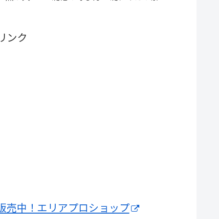
ライを追い
説 レンタルボートや貸し舟に
れ方 アタ
付属する部品。アンカーが水底
魚がルアーに
に着底したら、多少遊びを残し
リンク
というよう
てロープのたるみをとってお
間と違い手で
く。そうしないと風でロープの
を取らない
余り分流されてしまう事もある
ので注意。ま...
販売中！エリアプロショップ