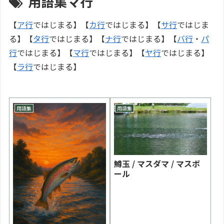
用語集マ行
【
ア行
ではじまる】【
カ行
ではじまる】【
サ行
ではじま
る】【
タ行
ではじまる】【
ナ行
ではじまる】【
バ行
・
パ
行
ではじまる】【
マ行
ではじまる】【
ヤ行
ではじまる】
【
ラ行
ではじまる】
用語集
用語集
鱒玉 / マスダマ / マスボ
ール