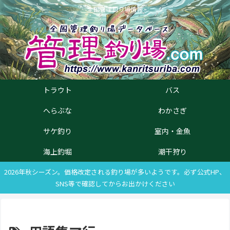
全国管理釣り場情報
トラウト
バス
へらぶな
わかさぎ
サケ釣り
室内・金魚
海上釣堀
潮干狩り
2026年秋シーズン。価格改定される釣り場が多いようです。必ず公式HP、
SNS等で確認してからお出かけください