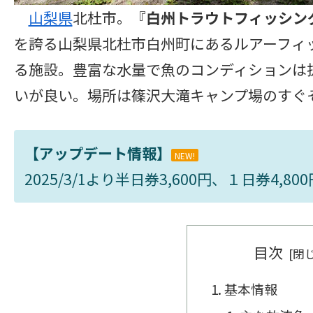
山梨県
北杜市。『
白州トラウトフィッシン
を誇る山梨県北杜市白州町にあるルアーフィ
る施設。豊富な水量で魚のコンディションは
いが良い。場所は篠沢大滝キャンプ場のすぐそば。み
【アップデート情報】
NEW!
2025/3/1より半日券3,600円、１日券4,8
目次
基本情報