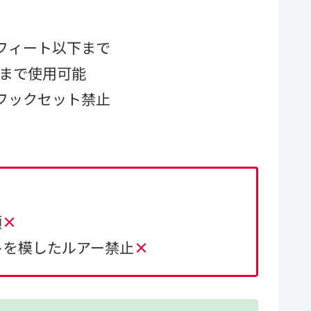
0フィート以下まで
）まで使用可能
フックセット禁止
類
×
トを模したルアー禁止
×