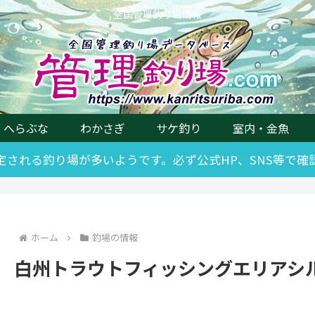
全国管理釣り場情報
へらぶな
わかさぎ
サケ釣り
室内・金魚
改定される釣り場が多いようです。必ず公式HP、SNS等で
ホーム
釣場の情報
白州トラウトフィッシングエリアシ